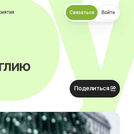
риятия
Связаться
Войти
нглию
Поделиться