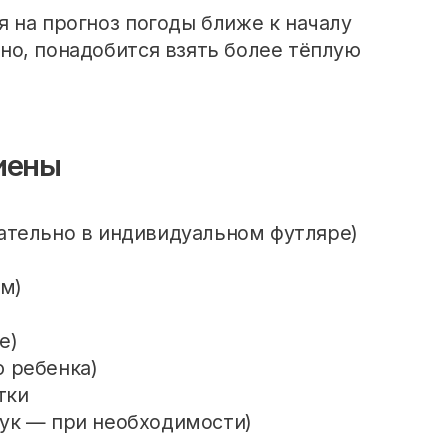
 на прогноз погоды ближе к началу
но, понадобится взять более тёплую
иены
лательно в индивидуальном футляре)
м)
е)
ю ребенка)
тки
рук — при необходимости)