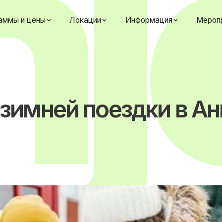
аммы и цены
Локации
Информация
Мероп
 зимней поездки в А