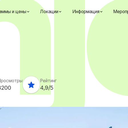
аммы и цены
Локации
Информация
Мероп
Просмотры
Рейтинг
3200
4,9
/5